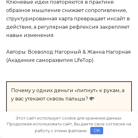
Ключевые идеи повторяются в практике:
образное мышление снижает сопротивление,
структурированная карта превращает инсайт в
действие, а регулярная рефлексия закрепляет
навык изменения.
Авторы: Всеволод Нагорный & Жанна Нагорная
(Академия саморазвития LifeTop).
Почему у одних деньги «липнут» к рукам, а
у вас утекают сквозь пальцы? 💸
Дело не в вашей лени, не в кризисе и не в
Этот сайт использует cookie для хранения данных.
«плохой карме».
Продолжая использовать сайт, Вы даете свое согласие на
работу с этими файлами.
OK