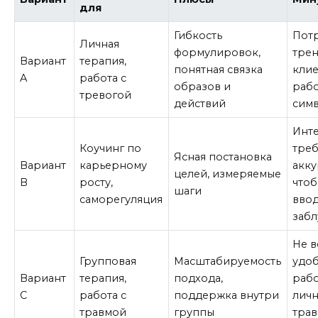
для
Гибкость
Пот
Личная
формулировок,
тре
Вариант
терапия,
понятная связка
клие
A
работа с
образов и
рабо
тревогой
действий
сим
Инт
Коучинг по
тре
Ясная постановка
Вариант
карьерному
акку
целей, измеряемые
B
росту,
чтоб
шаги
саморегуляция
ввод
заб
Не в
Групповая
Масштабируемость
удо
Вариант
терапия,
подхода,
рабо
C
работа с
поддержка внутри
лич
травмой
группы
трав