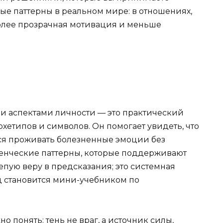
ые паттерны в реальном мире: в отношениях,
 более прозрачная мотивация и меньше
ми аспектами личности — это практический
рхетипов и символов. Он помогает увидеть, что
ся проживать болезненные эмоции без
енческие паттерны, которые поддерживают
епую веру в предсказания; это системная
ад становится мини-учебником по
о понять: тень не враг, а источник силы,