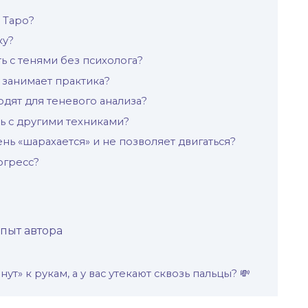
 Таро?
ку?
ь с тенями без психолога?
 занимает практика?
одят для теневого анализа?
ь с другими техниками?
тень «шарахается» и не позволяет двигаться?
огресс?
пыт автора
ут» к рукам, а у вас утекают сквозь пальцы? 💸