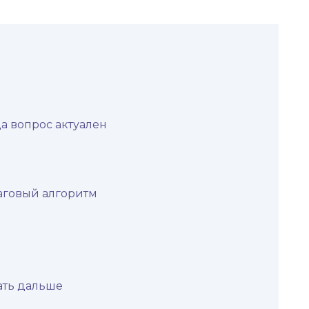
да вопрос актуален
шаговый алгоритм
ать дальше