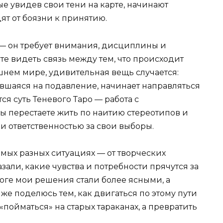
ые увидев свои тени на карте, начинают
ят от боязни к принятию.
 — он требует внимания, дисциплины и
ете видеть связь между тем, что происходит
ешнем мире, удивительная вещь случается:
авшаяся на подавление, начинает направляться
ся суть Теневого Таро — работа с
ы перестаете жить по наитию стереотипов и
 и ответственностью за свои выборы.
мых разных ситуациях — от творческих
зали, какие чувства и потребности прячутся за
ге мои решения стали более ясными, а
е поделюсь тем, как двигаться по этому пути
«пойматься» на старых тараканах, а превратить