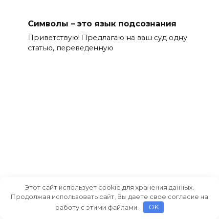
Символы – это язык подсознания
Приветствую! Предлагаю на ваш суд одну
статью, переведенную
Этот сайт использует cookie для хранения данных.
Продолжая использовать сайт, Вы даете свое согласие на
У женщин три ноги?
работу с этими файлами.
OK
В старинной городской легенде ходила