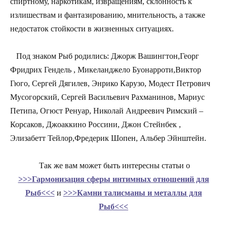
спиртному, наркотикам, извращениям, склонность к
излишествам и фантазированию, мнительность, а также
недостаток стойкости в жизненных ситуациях.
Под знаком Рыб родились: Джорж Вашингтон,Георг
Фридрих Гендель , Микеланджело Буонарроти,Виктор
Гюго,
Сергей Дягилев, Энрико Карузо, Модест Петрович
Мусогорский, Сергей Васильевич Рахманинов, Мариус
Петипа, Огюст Ренуар, Николай Андреевич Римский –
Корсаков, Джоаккино Россини, Джон Стейнбек ,
Элизабетт Тейлор,Фредерик Шопен, Альбер Эйнштейн.
Так же вам может быть интересны статьи о
>>>Гармонизация сферы интимных отношений для
Рыб<<<
и
>>>Камни талисманы и металлы для
Рыб<<<